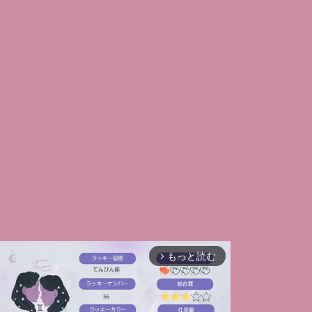
もっと読む
arrow_forward_ios