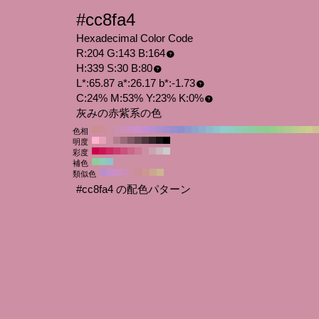
#cc8fa4
Hexadecimal Color Code
R:204 G:143 B:164
H:339 S:30 B:80
L*:65.87 a*:26.17 b*:-1.73
C:24% M:53% Y:23% K:0%
灰みの赤紫系の色
色相
明度
彩度
補色
類似色
#cc8fa4 の配色パターン