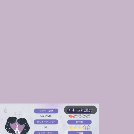
もっと読む
arrow_forward_ios