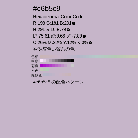
#c6b5c9
Hexadecimal Color Code
R:198 G:181 B:201
H:291 S:10 B:79
L*:75.61 a*:9.66 b*:-7.89
C:26% M:32% Y:12% K:0%
やや灰色い紫系の色
色相
明度
彩度
補色
類似色
#c6b5c9 の配色パターン