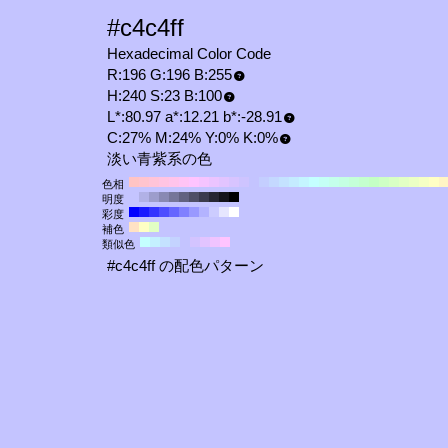
#c4c4ff
Hexadecimal Color Code
R:196 G:196 B:255
H:240 S:23 B:100
L*:80.97 a*:12.21 b*:-28.91
C:27% M:24% Y:0% K:0%
淡い青紫系の色
色相
明度
彩度
補色
類似色
#c4c4ff の配色パターン