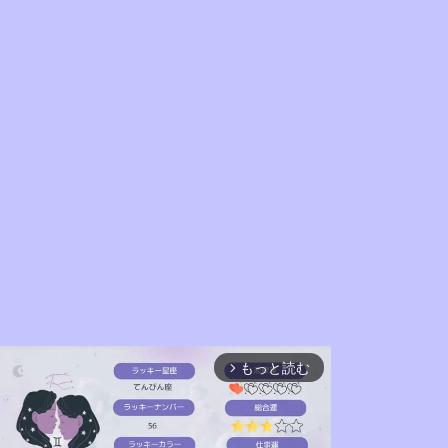
もっと読む
arrow_forward_ios