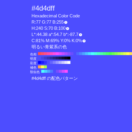
#4d4dff
Hexadecimal Color Code
R:77 G:77 B:255
H:240 S:70 B:100
L*:44.38 a*:54.7 b*:-87.7
C:81% M:69% Y:0% K:0%
明るい青紫系の色
色相
明度
彩度
補色
類似色
#4d4dff の配色パターン