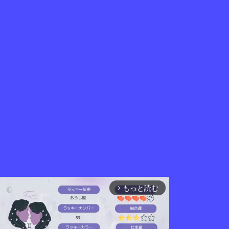
もっと読む
arrow_forward_ios