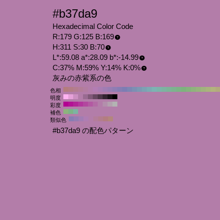
#b37da9
Hexadecimal Color Code
R:179 G:125 B:169
H:311 S:30 B:70
L*:59.08 a*:28.09 b*:-14.99
C:37% M:59% Y:14% K:0%
灰みの赤紫系の色
色相
明度
彩度
補色
類似色
#b37da9 の配色パターン