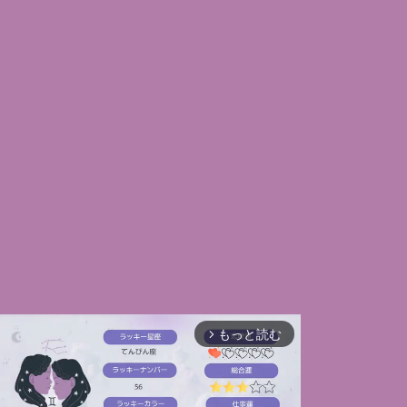
もっと読む
arrow_forward_ios