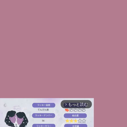
もっと読む
arrow_forward_ios