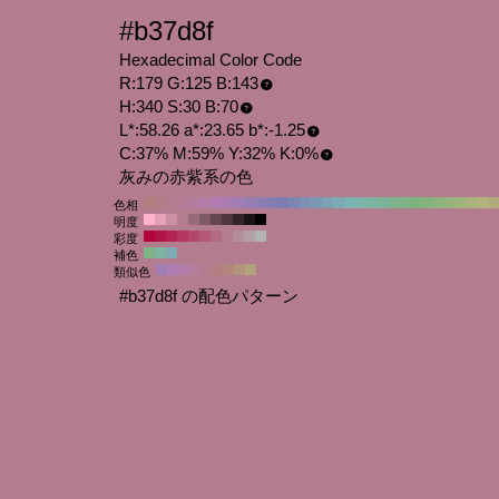
#b37d8f
Hexadecimal Color Code
R:179 G:125 B:143
H:340 S:30 B:70
L*:58.26 a*:23.65 b*:-1.25
C:37% M:59% Y:32% K:0%
灰みの赤紫系の色
色相
明度
彩度
補色
類似色
#b37d8f の配色パターン