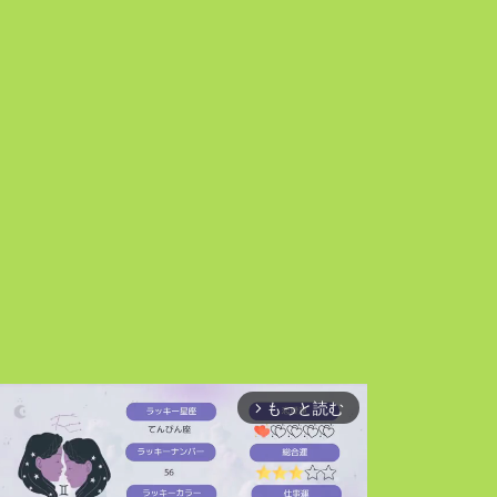
もっと読む
arrow_forward_ios