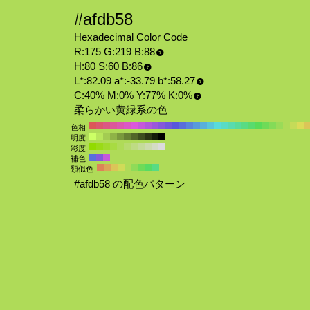
#afdb58
Hexadecimal Color Code
R:175 G:219 B:88
H:80 S:60 B:86
L*:82.09 a*:-33.79 b*:58.27
C:40% M:0% Y:77% K:0%
柔らかい黄緑系の色
色相
明度
彩度
補色
類似色
#afdb58 の配色パターン