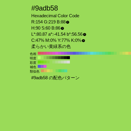
#9adb58
Hexadecimal Color Code
R:154 G:219 B:88
H:90 S:60 B:86
L*:80.87 a*:-41.54 b*:56.56
C:47% M:0% Y:77% K:0%
柔らかい黄緑系の色
色相
明度
彩度
補色
類似色
#9adb58 の配色パターン