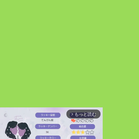
もっと読む
arrow_forward_ios