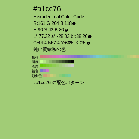
#a1cc76
Hexadecimal Color Code
R:161 G:204 B:118
H:90 S:42 B:80
L*:77.32 a*:-28.93 b*:38.26
C:44% M:7% Y:66% K:0%
鈍い黄緑系の色
色相
明度
彩度
補色
類似色
#a1cc76 の配色パターン