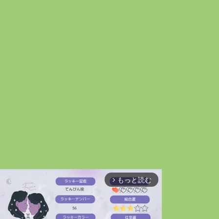
もっと読む
arrow_forward_ios