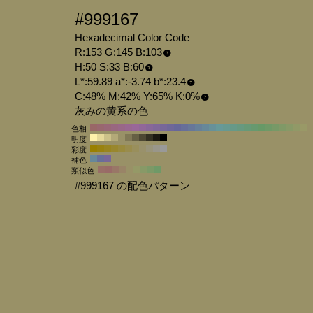
#999167
Hexadecimal Color Code
R:153 G:145 B:103
H:50 S:33 B:60
L*:59.89 a*:-3.74 b*:23.4
C:48% M:42% Y:65% K:0%
灰みの黄系の色
色相
明度
彩度
補色
類似色
#999167 の配色パターン