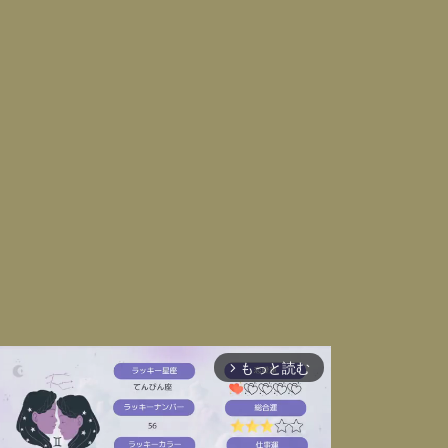
もっと読む
arrow_forward_ios