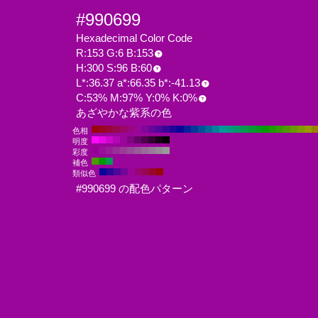
#990699
Hexadecimal Color Code
R:153 G:6 B:153
H:300 S:96 B:60
L*:36.37 a*:66.35 b*:-41.13
C:53% M:97% Y:0% K:0%
あざやかな紫系の色
色相
明度
彩度
補色
類似色
#990699 の配色パターン