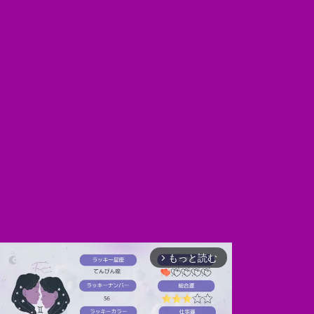
もっと読む
arrow_forward_ios