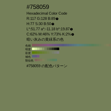
#758059
Hexadecimal Color Code
R:117 G:128 B:89
H:77 S:30 B:50
L*:51.77 a*:-11.18 b*:19.87
C:62% M:46% Y:73% K:2%
暗い灰みの黄緑系の色
色相
明度
彩度
補色
類似色
#758059 の配色パターン