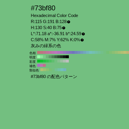
#73bf80
Hexadecimal Color Code
R:115 G:191 B:128
H:130 S:40 B:75
L*:71.18 a*:-36.91 b*:24.59
C:58% M:7% Y:62% K:0%
灰みの緑系の色
色相
明度
彩度
補色
類似色
#73bf80 の配色パターン