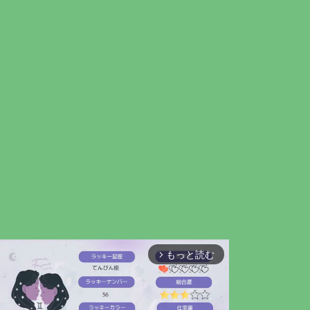
もっと読む
arrow_forward_ios