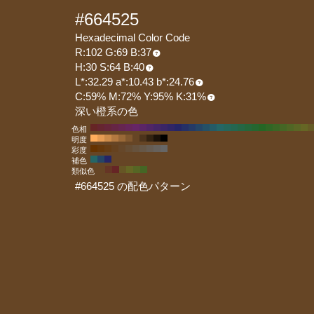
#664525
Hexadecimal Color Code
R:102 G:69 B:37
H:30 S:64 B:40
L*:32.29 a*:10.43 b*:24.76
C:59% M:72% Y:95% K:31%
深い橙系の色
色相
明度
彩度
補色
類似色
#664525 の配色パターン