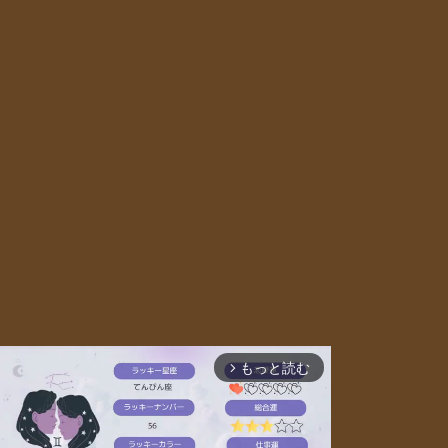
もっと読む
arrow_forward_ios