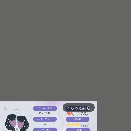
もっと読む
arrow_forward_ios