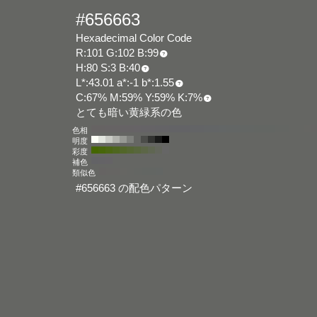
#656663
Hexadecimal Color Code
R:101 G:102 B:99
H:80 S:3 B:40
L*:43.01 a*:-1 b*:1.55
C:67% M:59% Y:59% K:7%
とても暗い黄緑系の色
色相
明度
彩度
補色
類似色
#656663 の配色パターン