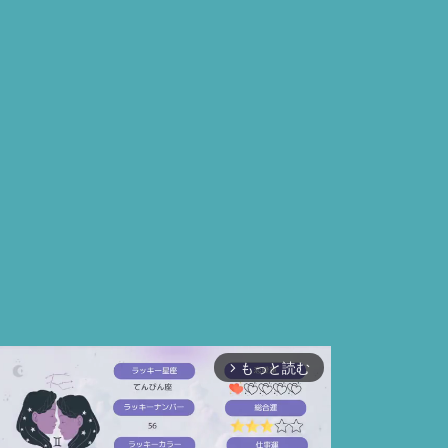
もっと読む
arrow_forward_ios