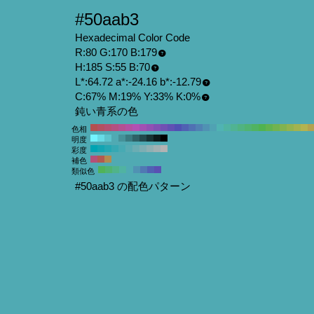
#50aab3
Hexadecimal Color Code
R:80 G:170 B:179
H:185 S:55 B:70
L*:64.72 a*:-24.16 b*:-12.79
C:67% M:19% Y:33% K:0%
鈍い青系の色
色相
明度
彩度
補色
類似色
#50aab3 の配色パターン