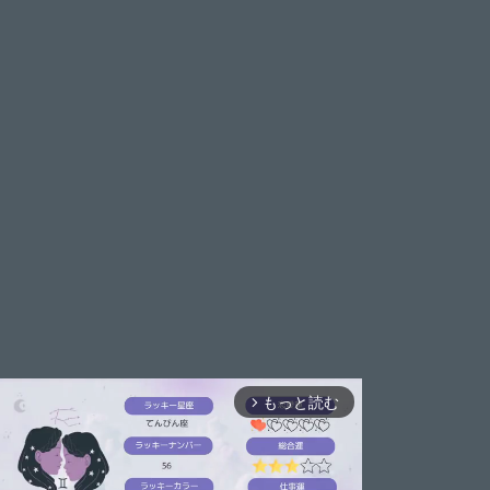
もっと読む
arrow_forward_ios