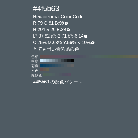
#4f5b63
Hexadecimal Color Code
R:79 G:91 B:99
H:204 S:20 B:39
L*:37.92 a*:-2.71 b*:-6.14
C:75% M:63% Y:56% K:10%
とても暗い青紫系の色
色相
明度
彩度
補色
類似色
#4f5b63 の配色パターン