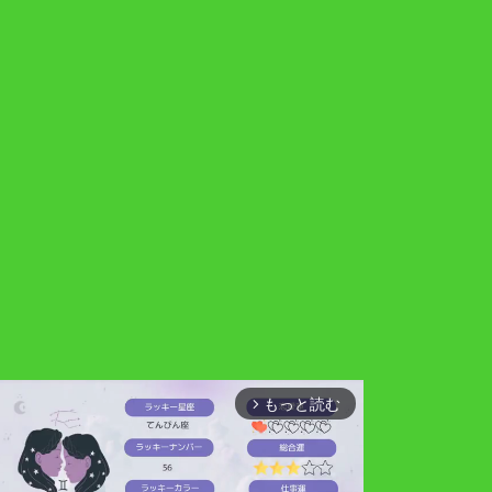
もっと読む
arrow_forward_ios