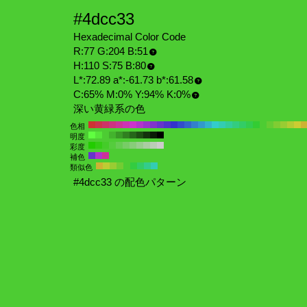
#4dcc33
Hexadecimal Color Code
R:77 G:204 B:51
H:110 S:75 B:80
L*:72.89 a*:-61.73 b*:61.58
C:65% M:0% Y:94% K:0%
深い黄緑系の色
色相
明度
彩度
補色
類似色
#4dcc33 の配色パターン