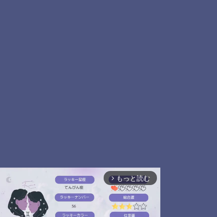
もっと読む
arrow_forward_ios