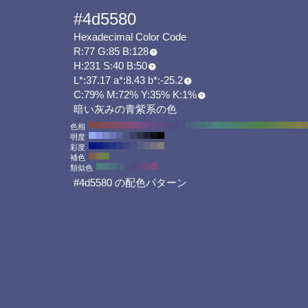
#4d5580
Hexadecimal Color Code
R:77 G:85 B:128
H:231 S:40 B:50
L*:37.17 a*:8.43 b*:-25.2
C:79% M:72% Y:35% K:1%
暗い灰みの青紫系の色
色相
明度
彩度
補色
類似色
#4d5580 の配色パターン