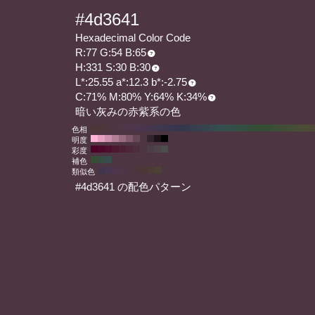
#4d3641
Hexadecimal Color Code
R:77 G:54 B:65
H:331 S:30 B:30
L*:25.55 a*:12.3 b*:-2.75
C:71% M:80% Y:64% K:34%
暗い灰みの赤紫系の色
色相
明度
彩度
補色
類似色
#4d3641 の配色パターン