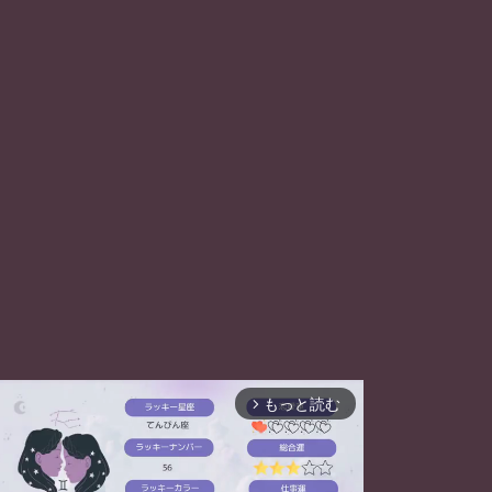
もっと読む
arrow_forward_ios