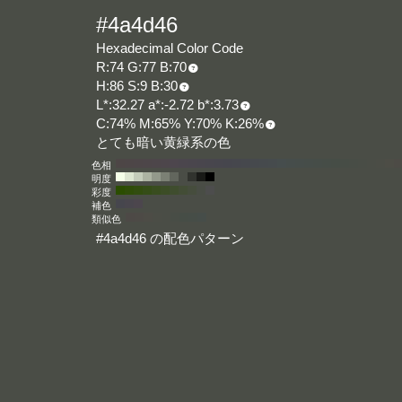
#4a4d46
Hexadecimal Color Code
R:74 G:77 B:70
H:86 S:9 B:30
L*:32.27 a*:-2.72 b*:3.73
C:74% M:65% Y:70% K:26%
とても暗い黄緑系の色
色相
明度
彩度
補色
類似色
#4a4d46 の配色パターン