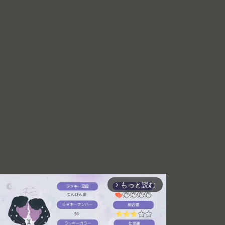
もっと読む
arrow_forward_ios