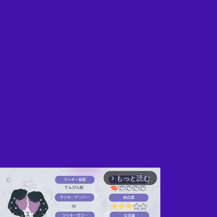
もっと読む
arrow_forward_ios