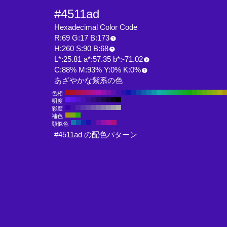
#4511ad
Hexadecimal Color Code
R:69 G:17 B:173
H:260 S:90 B:68
L*:25.81 a*:57.35 b*:-71.02
C:88% M:93% Y:0% K:0%
あざやかな紫系の色
色相
明度
彩度
補色
類似色
#4511ad の配色パターン