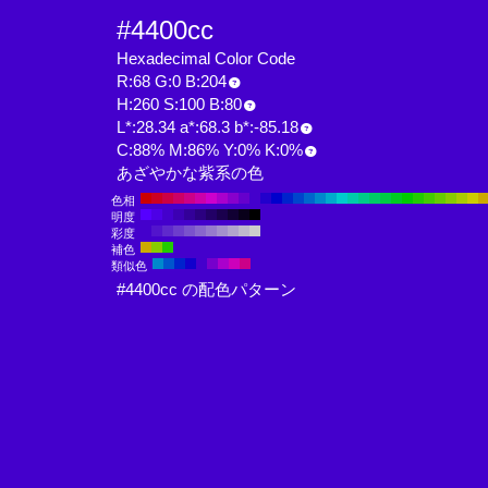
#4400cc
Hexadecimal Color Code
R:68 G:0 B:204
H:260 S:100 B:80
L*:28.34 a*:68.3 b*:-85.18
C:88% M:86% Y:0% K:0%
あざやかな紫系の色
色相
明度
彩度
補色
類似色
#4400cc の配色パターン