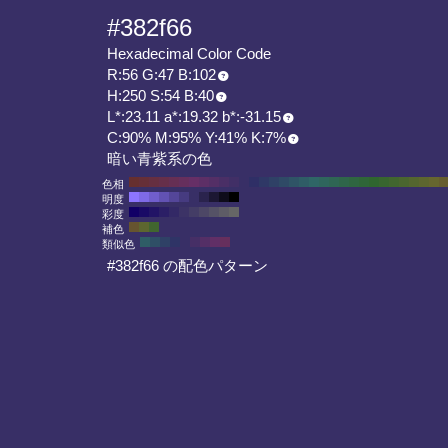
#382f66
Hexadecimal Color Code
R:56 G:47 B:102
H:250 S:54 B:40
L*:23.11 a*:19.32 b*:-31.15
C:90% M:95% Y:41% K:7%
暗い青紫系の色
色相
明度
彩度
補色
類似色
#382f66 の配色パターン