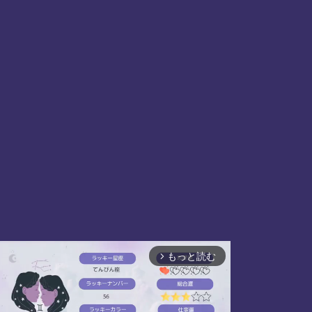
もっと読む
arrow_forward_ios