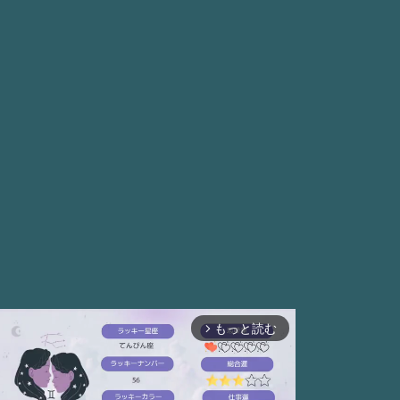
もっと読む
arrow_forward_ios