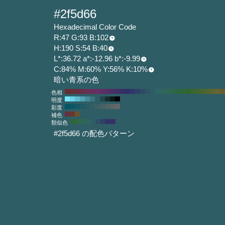
#2f5d66
Hexadecimal Color Code
R:47 G:93 B:102
H:190 S:54 B:40
L*:36.72 a*:-12.96 b*:-9.99
C:84% M:60% Y:56% K:10%
暗い青系の色
色相
明度
彩度
補色
類似色
#2f5d66 の配色パターン