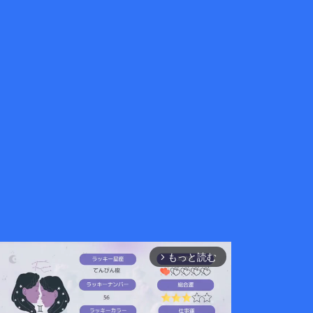
もっと読む
arrow_forward_ios