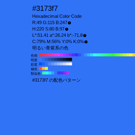
#3173f7
Hexadecimal Color Code
R:49 G:115 B:247
H:220 S:80 B:97
L*:51.41 a*:26.24 b*:-71.8
C:79% M:56% Y:0% K:0%
明るい青紫系の色
色相
明度
彩度
補色
類似色
#3173f7 の配色パターン