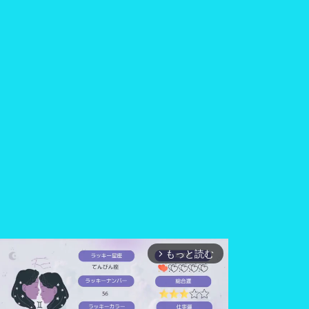
もっと読む
arrow_forward_ios