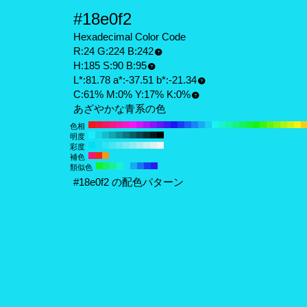
#18e0f2
Hexadecimal Color Code
R:24 G:224 B:242
H:185 S:90 B:95
L*:81.78 a*:-37.51 b*:-21.34
C:61% M:0% Y:17% K:0%
あざやかな青系の色
色相
明度
彩度
補色
類似色
#18e0f2 の配色パターン