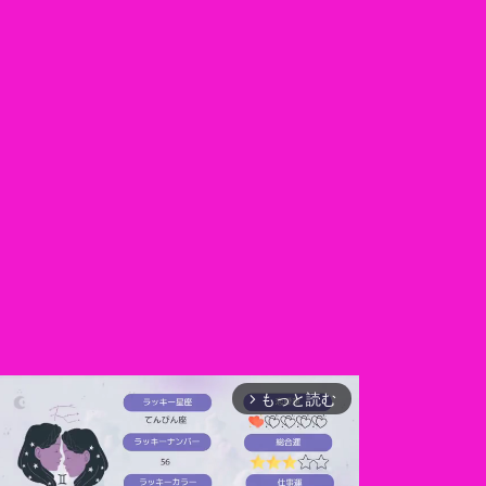
もっと読む
arrow_forward_ios