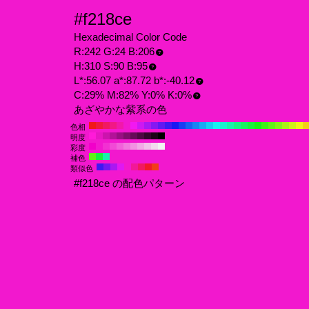
#f218ce
Hexadecimal Color Code
R:242 G:24 B:206
H:310 S:90 B:95
L*:56.07 a*:87.72 b*:-40.12
C:29% M:82% Y:0% K:0%
あざやかな紫系の色
色相
明度
彩度
補色
類似色
#f218ce の配色パターン