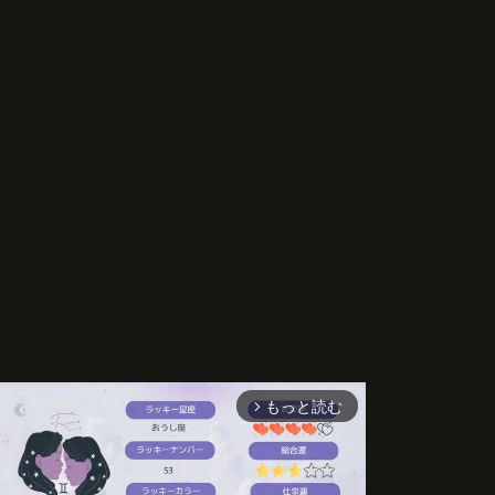
もっと読む
arrow_forward_ios