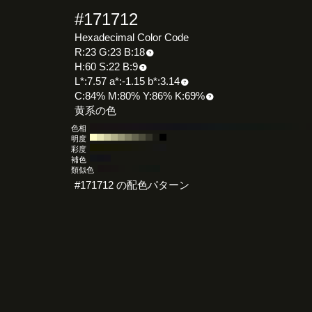
#171712
Hexadecimal Color Code
R:23 G:23 B:18
H:60 S:22 B:9
L*:7.57 a*:-1.15 b*:3.14
C:84% M:80% Y:86% K:69%
黄系の色
色相
明度
彩度
補色
類似色
#171712 の配色パターン