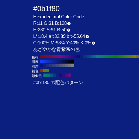
#0b1f80
Hexadecimal Color Code
R:11 G:31 B:128
H:230 S:91 B:50
L*:18.4 a*:32.89 b*:-55.64
C:100% M:98% Y:40% K:0%
あざやかな青紫系の色
色相
明度
彩度
補色
類似色
#0b1f80 の配色パターン