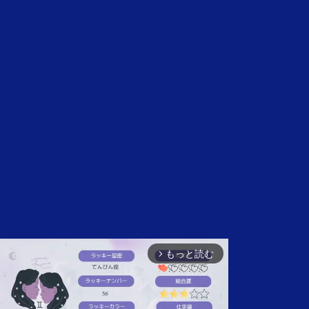
もっと読む
arrow_forward_ios