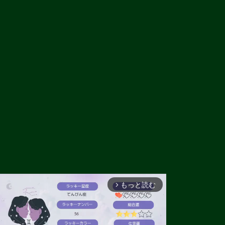
もっと読む
arrow_forward_ios