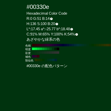
#00330e
Hexadecimal Color Code
R:0 G:51 B:14
H:136 S:100 B:20
L*:17.45 a*:-25.77 b*:18.48
C:91% M:65% Y:100% K:54%
あざやかな緑系の色
色相
明度
彩度
補色
類似色
#00330e の配色パターン