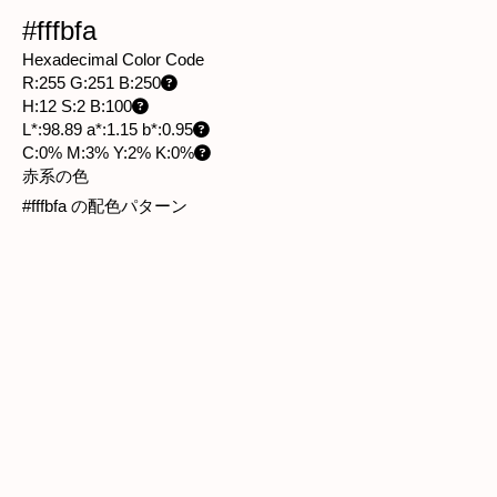
#fffbfa
Hexadecimal Color Code
R:255 G:251 B:250
H:12 S:2 B:100
L*:98.89 a*:1.15 b*:0.95
C:0% M:3% Y:2% K:0%
赤系の色
#fffbfa の配色パターン