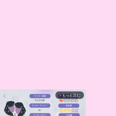
もっと読む
arrow_forward_ios