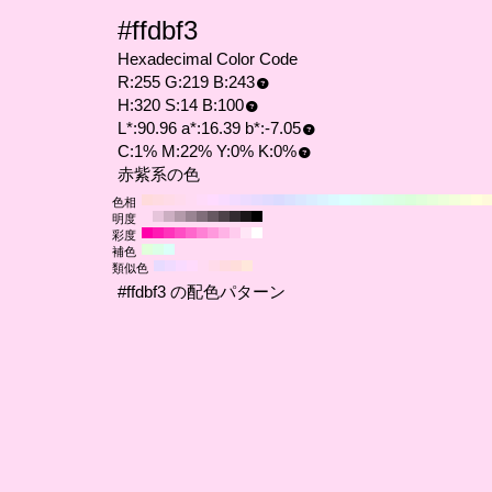
#ffdbf3
Hexadecimal Color Code
R:255 G:219 B:243
H:320 S:14 B:100
L*:90.96 a*:16.39 b*:-7.05
C:1% M:22% Y:0% K:0%
赤紫系の色
色相
明度
彩度
補色
類似色
#ffdbf3 の配色パターン