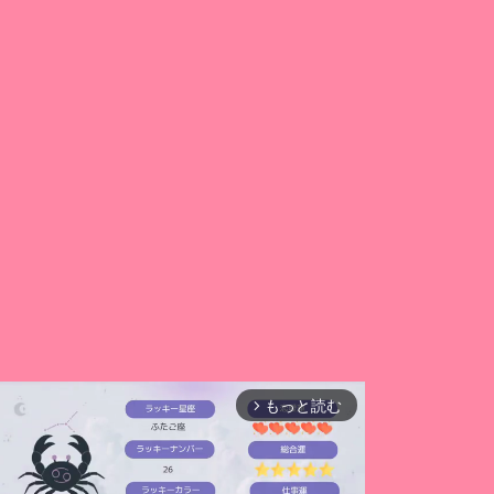
もっと読む
arrow_forward_ios