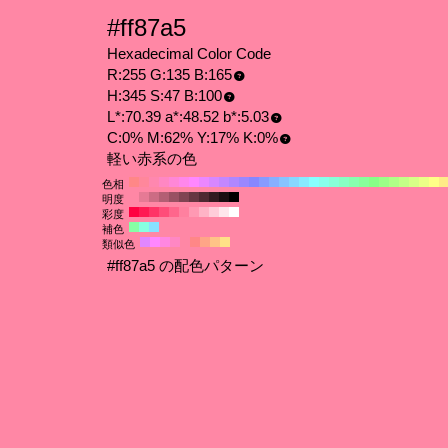
#ff87a5
Hexadecimal Color Code
R:255 G:135 B:165
H:345 S:47 B:100
L*:70.39 a*:48.52 b*:5.03
C:0% M:62% Y:17% K:0%
軽い赤系の色
色相
明度
彩度
補色
類似色
#ff87a5 の配色パターン