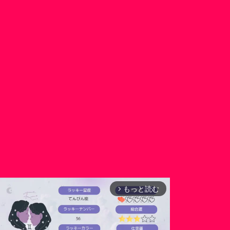
もっと読む
arrow_forward_ios