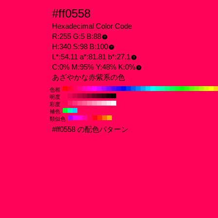
#ff0558
Hexadecimal Color Code
R:255 G:5 B:88
H:340 S:98 B:100
L*:54.11 a*:81.81 b*:27.1
C:0% M:95% Y:48% K:0%
あざやかな赤紫系の色
色相
明度
彩度
補色
類似色
#ff0558 の配色パターン