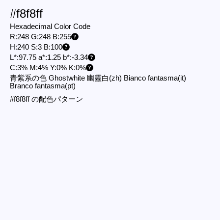
#f8f8ff
Hexadecimal Color Code
R:248 G:248 B:255
H:240 S:3 B:100
L*:97.75 a*:1.25 b*:-3.34
C:3% M:4% Y:0% K:0%
青紫系の色 Ghostwhite 幽靈白
(zh)
Bianco fantasma
(it)
Branco fantasma
(pt)
#f8f8ff の配色パターン