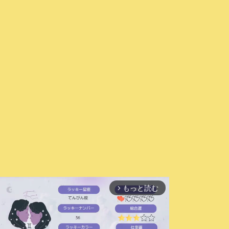
もっと読む
arrow_forward_ios