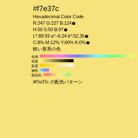
#f7e37c
Hexadecimal Color Code
R:247 G:227 B:124
H:50 S:50 B:97
L*:89.93 a*:-6.24 b*:52.35
C:8% M:12% Y:60% K:0%
軽い黄系の色
色相
明度
彩度
補色
類似色
#f7e37c の配色パターン