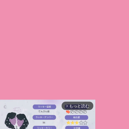
もっと読む
arrow_forward_ios