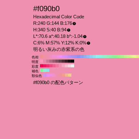
#f090b0
Hexadecimal Color Code
R:240 G:144 B:176
H:340 S:40 B:94
L*:70.6 a*:40.18 b*:-1.04
C:6% M:57% Y:12% K:0%
明るい灰みの赤紫系の色
色相
明度
彩度
補色
類似色
#f090b0 の配色パターン