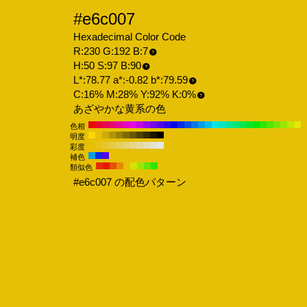
#e6c007
Hexadecimal Color Code
R:230 G:192 B:7
H:50 S:97 B:90
L*:78.77 a*:-0.82 b*:79.59
C:16% M:28% Y:92% K:0%
あざやかな黄系の色
色相
明度
彩度
補色
類似色
#e6c007 の配色パターン