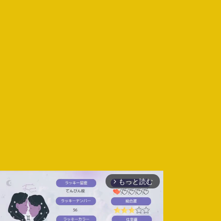
もっと読む
arrow_forward_ios