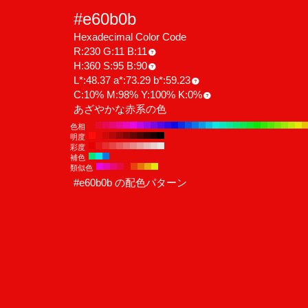
#e60b0b
Hexadecimal Color Code
R:230 G:11 B:11
H:360 S:95 B:90
L*:48.37 a*:73.29 b*:59.23
C:10% M:98% Y:100% K:0%
あざやかな赤系の色
色相
明度
彩度
補色
類似色
#e60b0b の配色パターン