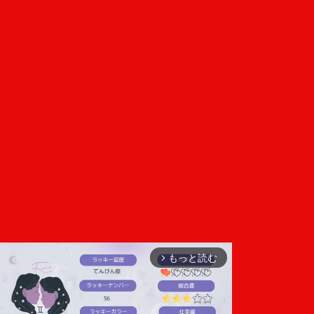
もっと読む
arrow_forward_ios