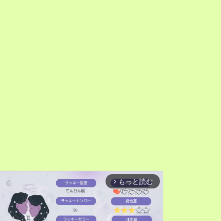
もっと読む
arrow_forward_ios