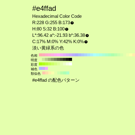
#e4ffad
Hexadecimal Color Code
R:228 G:255 B:173
H:80 S:32 B:100
L*:96.42 a*:-21.93 b*:36.38
C:17% M:0% Y:42% K:0%
淡い黄緑系の色
色相
明度
彩度
補色
類似色
#e4ffad の配色パターン