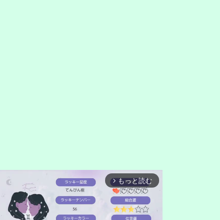
もっと読む
arrow_forward_ios