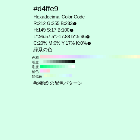
#d4ffe9
Hexadecimal Color Code
R:212 G:255 B:233
H:149 S:17 B:100
L*:96.57 a*:-17.88 b*:5.96
C:20% M:0% Y:17% K:0%
緑系の色
色相
明度
彩度
補色
類似色
#d4ffe9 の配色パターン