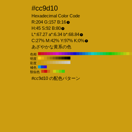
#cc9d10
Hexadecimal Color Code
R:204 G:157 B:16
H:45 S:92 B:80
L*:67.27 a*:6.34 b*:68.84
C:27% M:42% Y:97% K:0%
あざやかな黄系の色
色相
明度
彩度
補色
類似色
#cc9d10 の配色パターン