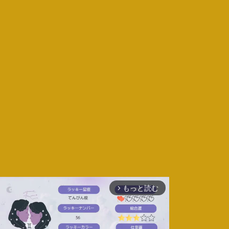
もっと読む
arrow_forward_ios