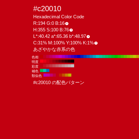
#c20010
Hexadecimal Color Code
R:194 G:0 B:16
H:355 S:100 B:76
L*:40.42 a*:65.36 b*:48.97
C:31% M:100% Y:100% K:1%
あざやかな赤系の色
色相
明度
彩度
補色
類似色
#c20010 の配色パターン