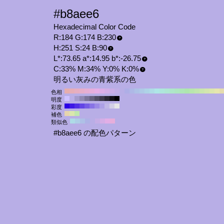
#b8aee6
Hexadecimal Color Code
R:184 G:174 B:230
H:251 S:24 B:90
L*:73.65 a*:14.95 b*:-26.75
C:33% M:34% Y:0% K:0%
明るい灰みの青紫系の色
色相
明度
彩度
補色
類似色
#b8aee6 の配色パターン