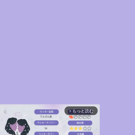
もっと読む
arrow_forward_ios