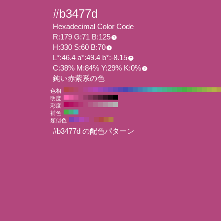
#b3477d
Hexadecimal Color Code
R:179 G:71 B:125
H:330 S:60 B:70
L*:46.4 a*:49.4 b*:-8.15
C:38% M:84% Y:29% K:0%
鈍い赤紫系の色
色相
明度
彩度
補色
類似色
#b3477d の配色パターン