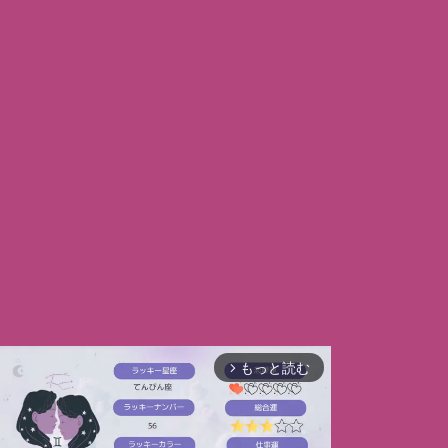
もっと読む
arrow_forward_ios