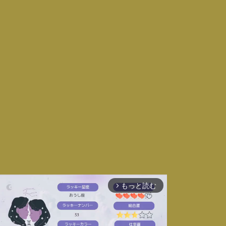
もっと読む
arrow_forward_ios