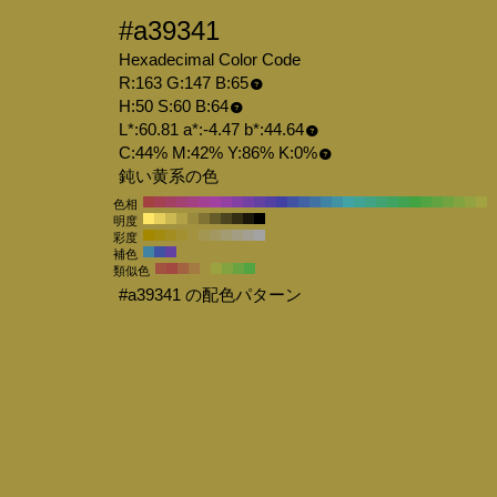
#a39341
Hexadecimal Color Code
R:163 G:147 B:65
H:50 S:60 B:64
L*:60.81 a*:-4.47 b*:44.64
C:44% M:42% Y:86% K:0%
鈍い黄系の色
色相
明度
彩度
補色
類似色
#a39341 の配色パターン