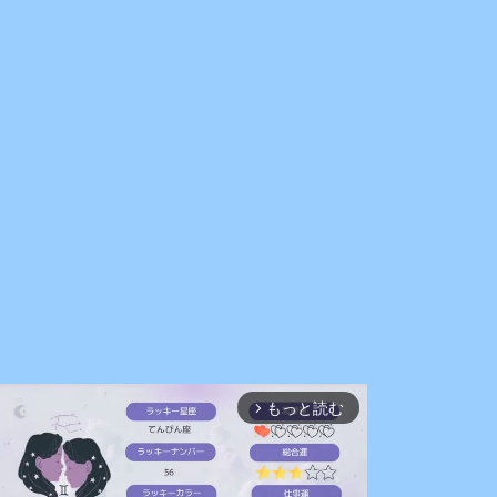
もっと読む
arrow_forward_ios