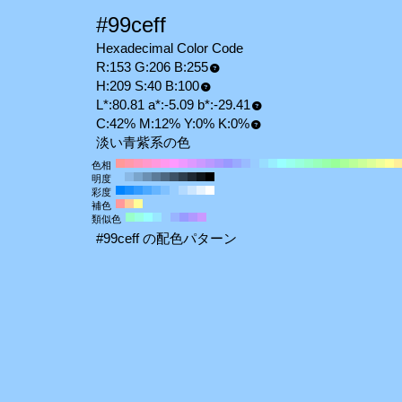
#99ceff
Hexadecimal Color Code
R:153 G:206 B:255
H:209 S:40 B:100
L*:80.81 a*:-5.09 b*:-29.41
C:42% M:12% Y:0% K:0%
淡い青紫系の色
色相
明度
彩度
補色
類似色
#99ceff の配色パターン