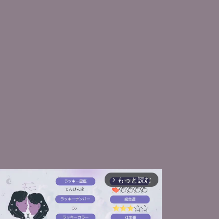
もっと読む
arrow_forward_ios