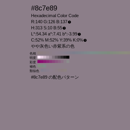
#8c7e89
Hexadecimal Color Code
R:140 G:126 B:137
H:313 S:10 B:55
L*:54.34 a*:7.41 b*:-3.99
C:52% M:52% Y:39% K:0%
やや灰色い赤紫系の色
色相
明度
彩度
補色
類似色
#8c7e89 の配色パターン