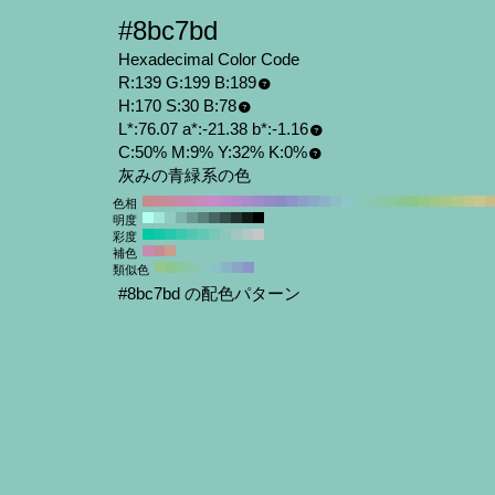
#8bc7bd
Hexadecimal Color Code
R:139 G:199 B:189
H:170 S:30 B:78
L*:76.07 a*:-21.38 b*:-1.16
C:50% M:9% Y:32% K:0%
灰みの青緑系の色
色相
明度
彩度
補色
類似色
#8bc7bd の配色パターン