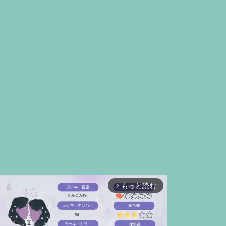
もっと読む
arrow_forward_ios